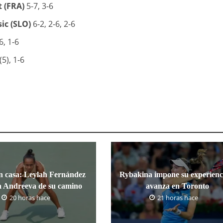
 (FRA)
5-7, 3-6
ic (SLO)
6-2, 2-6, 2-6
6, 1-6
5), 1-6
n casa: Leylah Fernández
Rybakina impone su experienc
a Andreeva de su camino
avanza en Toronto
20 horas hace
21 horas hace