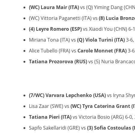
(WC) Laura Mair (ITA)
vs (Q) Yiming Dang (CHN) 
(WC) Vittoria Paganetti (ITA) vs
(8) Lucia Bronze
(4) Leyre Romero (ESP)
vs Xiaodi You (CHN) 6-1,
Miriana Tona (ITA) vs
(Q) Viola Turini (ITA)
3-6,
Alice Tubello (FRA) vs
Carole Monnet (FRA)
3-6
Tatiana Prozorova (RUS)
vs (5) Nuria Brancacci
(7/WC) Varvara Lepchenko (USA)
vs Iryna Shym
Lisa Zaar (SWE) vs
(WC) Tyra Caterina Grant (I
Tatiana Pieri (ITA)
vs Victoria Bosio (ARG) 6-0, 
Sapfo Sakellaridi (GRE) vs
(3) Sofia Costoulas (