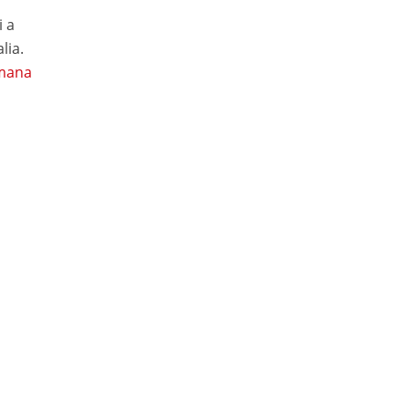
 a
lia.
umana