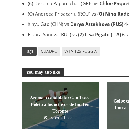
(6) Despina Papamichail (GRE) vs
Chloe Paquet
(Q) Andreea Prisacariu (ROU) vs
(Q) Nina Radis
Xinyu Gao (CHN) vs
Darya Astakhova (RUS)
4-
Elizara Yaneva (BUL) vs
(2) Lisa Pigato (ITA)
6-7(
Tags
CUADRO
WTA 125 FOGGIA
You may also like
Aroma a candidata: Gauff saca
Golpe e
boleto a los octavos de final en
borra 
Toronto
15 horas hace