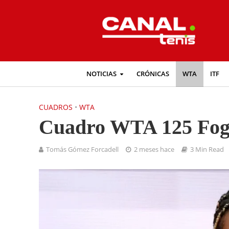
NOTICIAS
CRÓNICAS
WTA
ITF
CUADROS
•
WTA
Cuadro WTA 125 Fog
Tomás Gómez Forcadell
2 meses hace
3 Min Read