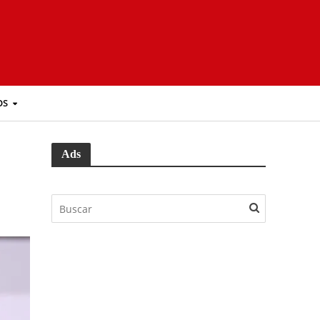
OS
Ads