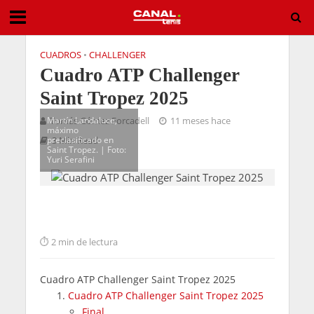
CUADROS
•
CHALLENGER
Cuadro ATP Challenger
Saint Tropez 2025
Martín Landaluce,
Tomás Gómez Forcadell
11 meses hace
máximo
preclasificado en
3 Min Read
Saint Tropez. | Foto:
Yuri Serafini
2 min de lectura
Cuadro ATP Challenger Saint Tropez 2025
Cuadro ATP Challenger Saint Tropez 2025
Final