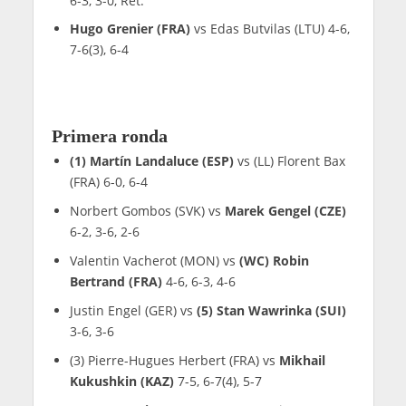
6-3, 3-0, Ret.
Hugo Grenier (FRA)
vs Edas Butvilas (LTU) 4-6,
7-6(3), 6-4
Primera ronda
(1) Martín Landaluce (ESP)
vs (LL) Florent Bax
(FRA) 6-0, 6-4
Norbert Gombos (SVK) vs
Marek Gengel (CZE)
6-2, 3-6, 2-6
Valentin Vacherot (MON) vs
(WC) Robin
Bertrand (FRA)
4-6, 6-3, 4-6
Justin Engel (GER) vs
(5) Stan Wawrinka (SUI)
3-6, 3-6
(3) Pierre-Hugues Herbert (FRA) vs
Mikhail
Kukushkin (KAZ)
7-5, 6-7(4), 5-7