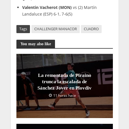
Valentin Vacherot (MON)
vs (2) Martín
Landaluce (ESP) 6-1, 7-6(5)
Tags
CHALLENGER MANACOR
CUADRO
You may also like
La remontada de Piraino
trunca la escalada de
Sánchez Jover en Plovdiv
11 horas hace