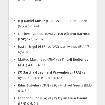
(Q) Daniel Masur (GER)
vs Saba Purtseladze
(GEO) 6-4, 6-4
Norbert Gombos (SVK) vs
(Q) Alberto Barroso
(ESP)
5-7, 6-4, 2-6
Justin Engel (GER)
vs (WC) Ivan Ivanov (BUL) 7-
6(6), 7-5
Matteo Martineau (FRA) vs
(4) Jurij Rodionov
(AUT)
4-6, 6-4, 2-6
(7) Sascha Gueymard Wayenburg (FRA)
vs
Ryan Peniston (GBR) 6-4, 6-3
Edas Butvilas (LTU)
vs (Q) Michael Geerts (BEL)
6-3, 6-2
Federico Cina (ITA) vs
Jay Dylan Hara Friend
(JPN)
0-6, 0-6