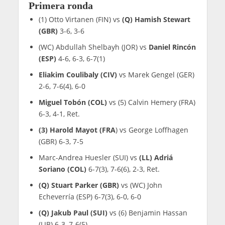
Primera ronda
(1) Otto Virtanen (FIN) vs
(Q) Hamish Stewart
(GBR)
3-6, 3-6
(WC) Abdullah Shelbayh (JOR) vs
Daniel Rincón
(ESP)
4-6, 6-3, 6-7(1)
Eliakim Coulibaly (CIV)
vs Marek Gengel (GER)
2-6, 7-6(4), 6-0
Miguel Tobón (COL)
vs (5) Calvin Hemery (FRA)
6-3, 4-1, Ret.
(3) Harold Mayot (FRA
) vs George Loffhagen
(GBR) 6-3, 7-5
Marc-Andrea Huesler (SUI) vs
(LL) Adriá
Soriano (COL)
6-7(3), 7-6(6), 2-3, Ret.
(Q) Stuart Parker (GBR)
vs (WC) John
Echeverría (ESP) 6-7(3), 6-0, 6-0
(Q) Jakub Paul (SUI)
vs (6) Benjamin Hassan
(LIB) 6-3, 7-6(5)