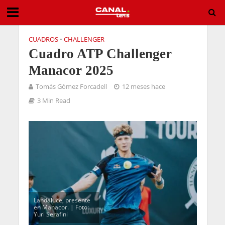
CUADROS
•
CHALLENGER
Cuadro ATP Challenger
Manacor 2025
Tomás Gómez Forcadell
12 meses hace
3 Min Read
Landaluce, presente
en Manacor. | Foto:
Yuri Serafini