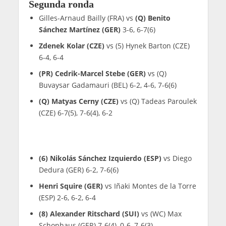
Segunda ronda
Gilles-Arnaud Bailly (FRA) vs
(Q) Benito
Sánchez Martínez (GER)
3-6, 6-7(6)
Zdenek Kolar (CZE)
vs (5) Hynek Barton (CZE)
6-4, 6-4
(PR) Cedrik-Marcel Stebe (GER)
vs (Q)
Buvaysar Gadamauri (BEL) 6-2, 4-6, 7-6(6)
(Q) Matyas Cerny (CZE)
vs (Q) Tadeas Paroulek
(CZE) 6-7(5), 7-6(4), 6-2
(6) Nikolás Sánchez Izquierdo (ESP)
vs Diego
Dedura (GER) 6-2, 7-6(6)
Henri Squire (GER)
vs Iñaki Montes de la Torre
(ESP) 2-6, 6-2, 6-4
(8) Alexander Ritschard (SUI)
vs (WC) Max
Schonhaus (GER) 7-6(4), 0-6, 7-6(3)