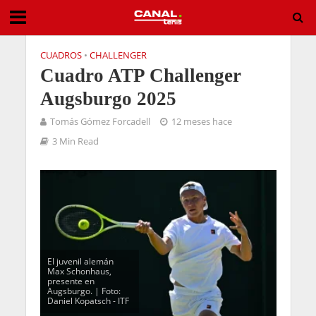
CUADROS
•
CHALLENGER
Cuadro ATP Challenger
Augsburgo 2025
Tomás Gómez Forcadell
12 meses hace
3 Min Read
El juvenil alemán
Max Schonhaus,
presente en
Augsburgo. | Foto:
Daniel Kopatsch - ITF