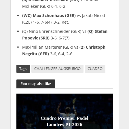
Molleker (GER) 6-1, 6-2
(WC) Max Schonhaus (GER)
vs Jakub Nicod
(CZE) 1-6, 7-6(4), 3-2, Ret.
(Q) Nino Ehrenschneider (GER) vs
(Q) Stefan
Popovic (SRB)
3-6, 6-7(7)
Maximilian Marterer (GER) vs
(2) Christoph
Negritu (GER)
3-6, 6-4, 2-6
Tags
CHALLENGER AUGSBURGO
CUADRO
You may also like
Cuadro Premier Padel
Londres P1 2026