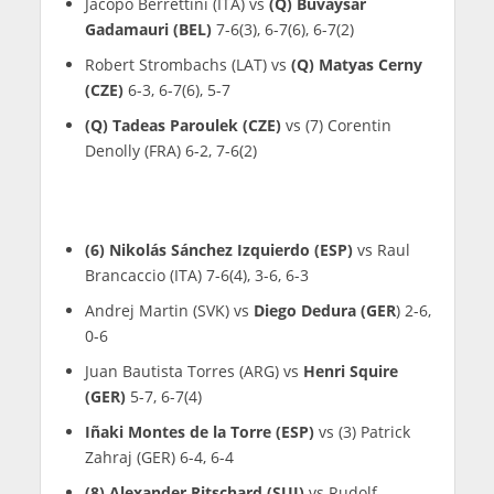
Jacopo Berrettini (ITA) vs
(Q) Buvaysar
Gadamauri (BEL)
7-6(3), 6-7(6), 6-7(2)
Robert Strombachs (LAT) vs
(Q) Matyas Cerny
(CZE)
6-3, 6-7(6), 5-7
(Q) Tadeas Paroulek (CZE)
vs (7) Corentin
Denolly (FRA) 6-2, 7-6(2)
(6) Nikolás Sánchez Izquierdo (ESP)
vs Raul
Brancaccio (ITA) 7-6(4), 3-6, 6-3
Andrej Martin (SVK) vs
Diego Dedura (GER
) 2-6,
0-6
Juan Bautista Torres (ARG) vs
Henri Squire
(GER)
5-7, 6-7(4)
Iñaki Montes de la Torre (ESP)
vs (3) Patrick
Zahraj (GER) 6-4, 6-4
(8) Alexander Ritschard (SUI)
vs Rudolf