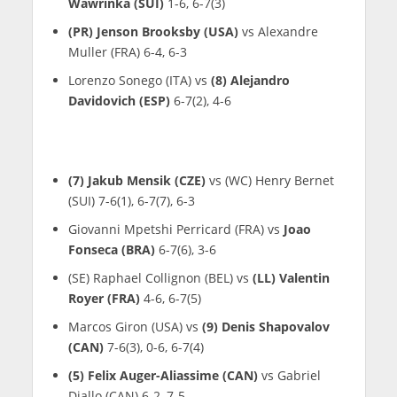
Wawrinka (SUI)
1-6, 6-7(3)
(PR) Jenson Brooksby (USA)
vs Alexandre
Muller (FRA) 6-4, 6-3
Lorenzo Sonego (ITA) vs
(8) Alejandro
Davidovich (ESP)
6-7(2), 4-6
(7) Jakub Mensik (CZE)
vs (WC) Henry Bernet
(SUI) 7-6(1), 6-7(7), 6-3
Giovanni Mpetshi Perricard (FRA) vs
Joao
Fonseca (BRA)
6-7(6), 3-6
(SE) Raphael Collignon (BEL) vs
(LL) Valentin
Royer (FRA)
4-6, 6-7(5)
Marcos Giron (USA) vs
(9) Denis Shapovalov
(CAN)
7-6(3), 0-6, 6-7(4)
(5) Felix Auger-Aliassime (CAN)
vs Gabriel
Diallo (CAN) 6-2, 7-5