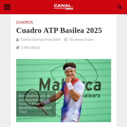
CUADROS
Cuadro ATP Basilea 2025
Tomás Gómez Forcadell
10 meses hace
3 Min Read
Ben Shelton, uno de
los favoritos en
Suiza. | Foto:
@mallorcachampion
ships