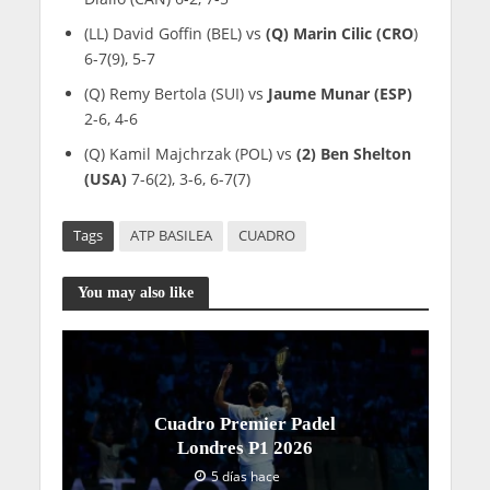
(LL) David Goffin (BEL) vs
(Q) Marin Cilic (CRO
)
6-7(9), 5-7
(Q) Remy Bertola (SUI) vs
Jaume Munar (ESP)
2-6, 4-6
(Q) Kamil Majchrzak (POL) vs
(2) Ben Shelton
(USA)
7-6(2), 3-6, 6-7(7)
Tags
ATP BASILEA
CUADRO
You may also like
Cuadro Premier Padel
Londres P1 2026
5 días hace