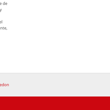
e de
y
el
nte,
ledon