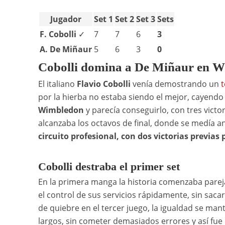
Jugador
Set 1
Set 2
Set 3
Sets
F. Cobolli
✓
7
7
6
3
A. De Miñaur
5
6
3
0
Cobolli domina a De Miñaur en 
El italiano
Flavio Cobolli
venía demostrando un
t
por la hierba no estaba siendo el mejor, cayendo
Wimbledon
y parecía conseguirlo, con tres victo
alcanzaba los octavos de final, donde se medía a
circuito profesional, con dos victorias previas p
Cobolli destraba el primer set
En la primera manga la historia comenzaba pareja
el control de sus servicios rápidamente, sin sacar
de quiebre en el tercer juego, la igualdad se m
largos, sin cometer demasiados errores y así fue 