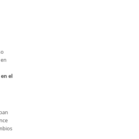
so
 en
 en el
aban
ance
ambios