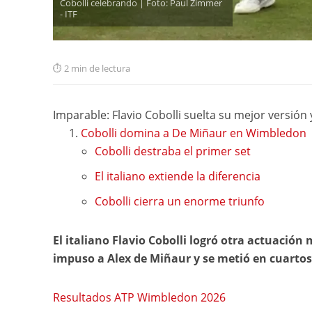
Cobolli celebrando | Foto: Paul Zimmer
- ITF
2 min de lectura
Imparable: Flavio Cobolli suelta su mejor versión
Cobolli domina a De Miñaur en Wimbledon
Cobolli destraba el primer set
El italiano extiende la diferencia
Cobolli cierra un enorme triunfo
El italiano Flavio Cobolli logró otra actuación 
impuso a Alex de Miñaur y se metió en cuartos d
Resultados ATP Wimbledon 2026