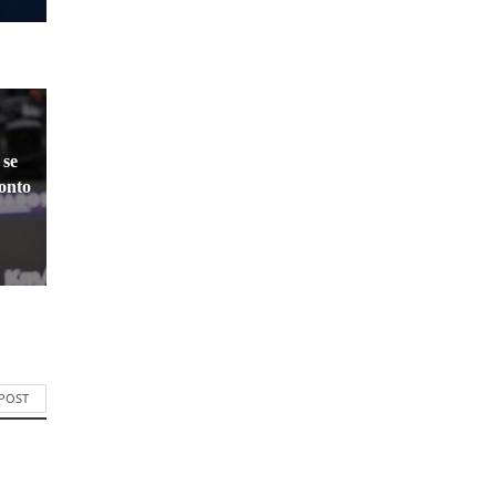
 se
ronto
 POST