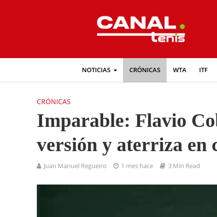
NOTICIAS
CRÓNICAS
WTA
ITF
CRÓNICAS
Imparable: Flavio Cob
versión y aterriza en
Juan Manuel Regueiro
1 mes hace
3 Min Read