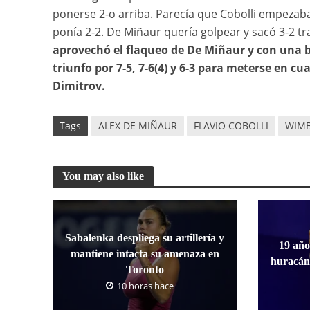
ponerse 2-o arriba. Parecía que Cobolli empezaba 
ponía 2-2. De Miñaur quería golpear y sacó 3-2 tr
aprovechó el flaqueo de De Miñaur y con una b
triunfo por 7-5, 7-6(4) y 6-3 para meterse en c
Dimitrov.
Tags
ALEX DE MIÑAUR
FLAVIO COBOLLI
WIM
You may also like
Sabalenka despliega su artillería y
19 año
mantiene intacta su amenaza en
huracán
Toronto
10 horas hace