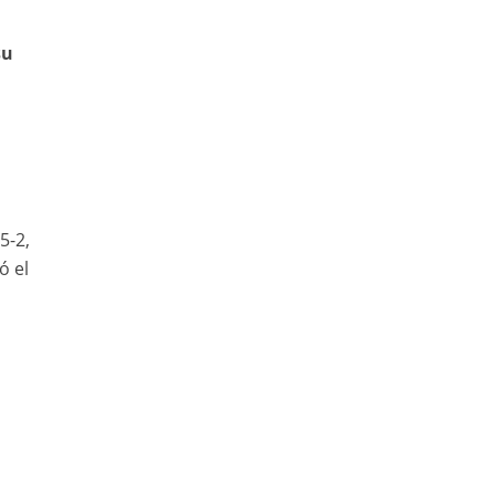
su
5-2,
ó el