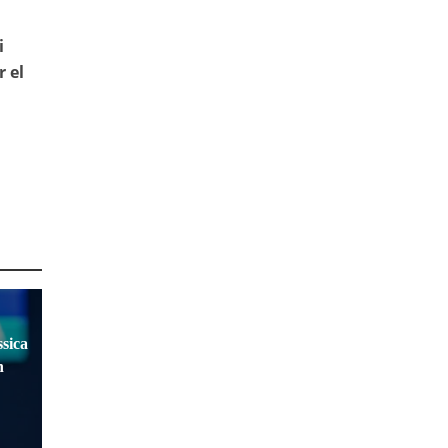
i
 el
sica
n