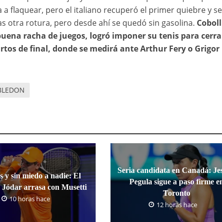
a flaquear, pero el italiano recuperó el primer quiebre y se
as otra rotura, pero desde ahí se quedó sin gasolina.
Coboll
uena racha de juegos, logró imponer su tenis para cerrar
uartos de final, donde se medirá ante Arthur Fery o Grigor
BLEDON
Seria candidata en Canadá: Jes
s y sin miedo a nadie: El
Pegula sigue a paso firme e
 Jódar arrasa con Musetti
Toronto
10 horas hace
12 horas hace