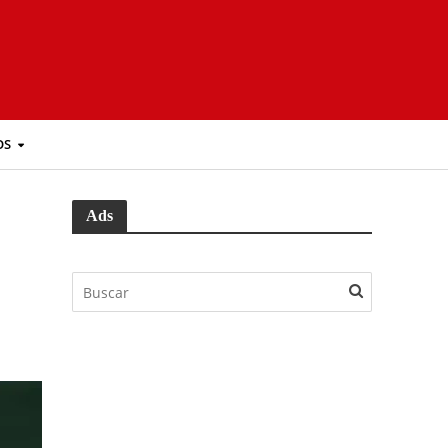
OS
Ads