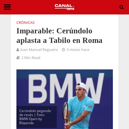
CRÓNICAS
Imparable: Cerúndolo
aplasta a Tabilo en Roma
Juan Manuel Regueiro
3 meses hace
2 Min Read
Cerúndolo pegando
de revés | Foto:
BMW Open by
Bitpanda