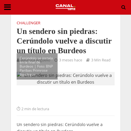
CHALLENGER
Un sendero sin piedras:
Cerúndolo vuelve a discutir
un título en Burdeos
Cerúndolo se instala
Bautista Arguello
3 meses hace
3 Min Read
en la final de
Burdeos | Foto: BNP
Paribas Primrose
Bordeaux
2 min de lectura
Un sendero sin piedras: Cerúndolo vuelve a