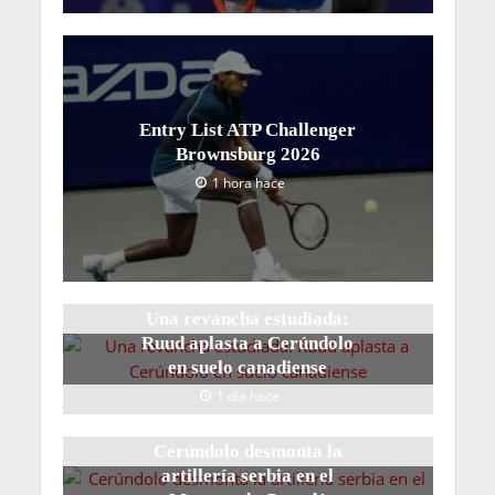
Entry List ATP Challenger
Brownsburg 2026
1 hora hace
Una revancha estudiada:
Ruud aplasta a Cerúndolo
en suelo canadiense
1 día hace
Cerúndolo desmonta la
artillería serbia en el