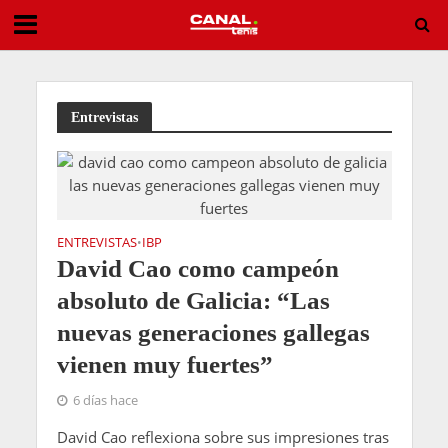
Sai Gante: “Mi gran meta en este deporte sería jugar Wimbledon”
Entrevistas
ENTREVISTAS
IBP
•
David Cao como campeón
absoluto de Galicia: “Las
nuevas generaciones gallegas
vienen muy fuertes”
6 días hace
David Cao reflexiona sobre sus impresiones tras