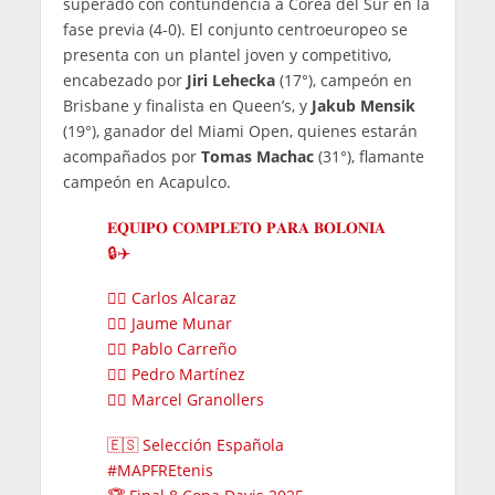
superado con contundencia a Corea del Sur en la
fase previa (4-0). El conjunto centroeuropeo se
presenta con un plantel joven y competitivo,
encabezado por
Jiri Lehecka
(17°), campeón en
Brisbane y finalista en Queen’s, y
Jakub Mensik
(19°), ganador del Miami Open, quienes estarán
acompañados por
Tomas Machac
(31°), flamante
campeón en Acapulco.
𝐄𝐐𝐔𝐈𝐏𝐎 𝐂𝐎𝐌𝐏𝐋𝐄𝐓𝐎 𝐏𝐀𝐑𝐀 𝐁𝐎𝐋𝐎𝐍𝐈𝐀
🔒✈️
❤️‍🔥 Carlos Alcaraz
❤️‍🔥 Jaume Munar
❤️‍🔥 Pablo Carreño
❤️‍🔥 Pedro Martínez
❤️‍🔥 Marcel Granollers
🇪🇸 Selección Española
#MAPFREtenis