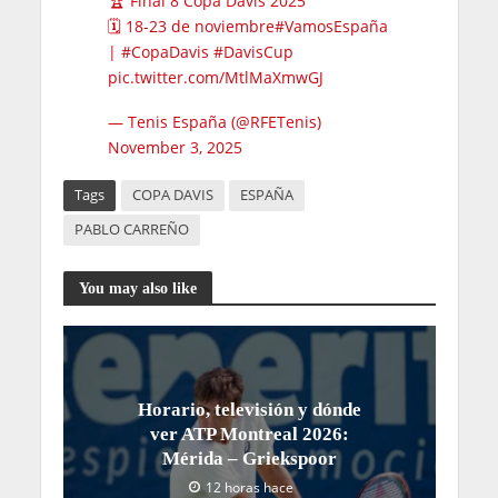
🏆 Final 8 Copa Davis 2025
🗓️ 18-23 de noviembre
#VamosEspaña
|
#CopaDavis
#DavisCup
pic.twitter.com/MtlMaXmwGJ
— Tenis España (@RFETenis)
November 3, 2025
Tags
COPA DAVIS
ESPAÑA
PABLO CARREÑO
You may also like
Horario, televisión y dónde
ver ATP Montreal 2026:
Mérida – Griekspoor
12 horas hace