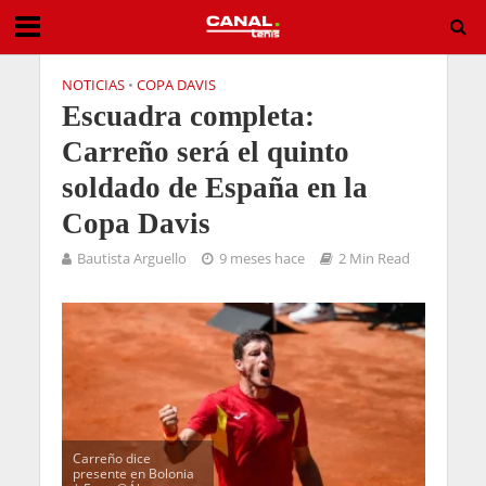
NOTICIAS
•
COPA DAVIS
Escuadra completa:
Carreño será el quinto
soldado de España en la
Copa Davis
Bautista Arguello
9 meses hace
2 Min Read
Carreño dice
presente en Bolonia