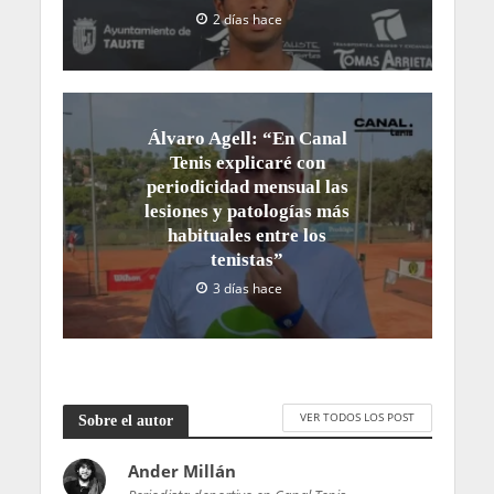
2 días hace
Álvaro Agell: “En Canal
Tenis explicaré con
periodicidad mensual las
lesiones y patologías más
habituales entre los
tenistas”
3 días hace
VER TODOS LOS POST
Sobre el autor
Ander Millán