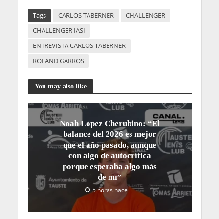
Tags
CARLOS TABERNER
CHALLENGER
CHALLENGER IASI
ENTREVISTA CARLOS TABERNER
ROLAND GARROS
You may also like
Noah López Cherubino: “El
balance del 2026 es mejor
que el año pasado, aunque
con algo de autocrítica
porque esperaba algo más
de mí”
5 horas hace