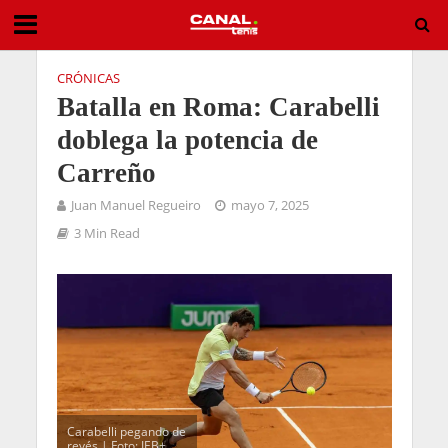
CRÓNICAS
Batalla en Roma: Carabelli
doblega la potencia de
Carreño
Juan Manuel Regueiro
mayo 7, 2025
3 Min Read
Carabelli pegando de
revés | Foto: IEB+