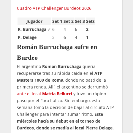
Cuadro ATP Challenger Burdeos 2026
Jugador
Set 1
Set 2
Set 3
Sets
R. Burruchaga
✓
6
4
6
2
P. Delage
3
6
4
1
Román Burruchaga sufre en
Burdeo
El argentino
Román Burruchaga
quería
recuperarse tras su rápida caída en el
ATP
Masters 1000 de Roma
, donde no pasó de la
primera ronda. Allí, el argentino se derrumbó
ante el local
Mattia Bellucci
y tuvo un rápido
paso por el Foro Itálico. Sin embargo, esta
semana tomó la decisión de bajar al circuito ATP
Challenger para intentar sumar ritmo.
Este
miércoles hacía su debut en el torneo de
Burdeos, donde se medía al local Pierre Delage.