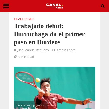
CHALLENGER
Trabajado debut:
Burruchaga da el primer
paso en Burdeos
Juan Manuel Regueiro
3 meses hace
3 Min Read
Burruchaga pegando
de derecha | Foto: