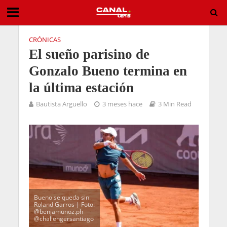
CRÓNICAS
El sueño parisino de
Gonzalo Bueno termina en
la última estación
Bautista Arguello
3 meses hace
3 Min Read
Bueno se queda sin
Roland Garros | Foto:
@benjamunoz.ph
@challengersantiago