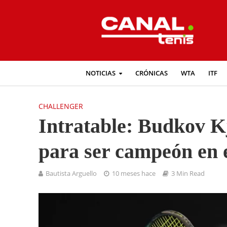
NOTICIAS
CRÓNICAS
WTA
ITF
CHALLENGER
Intratable: Budkov K
para ser campeón en 
Bautista Arguello
10 meses hace
3 Min Read