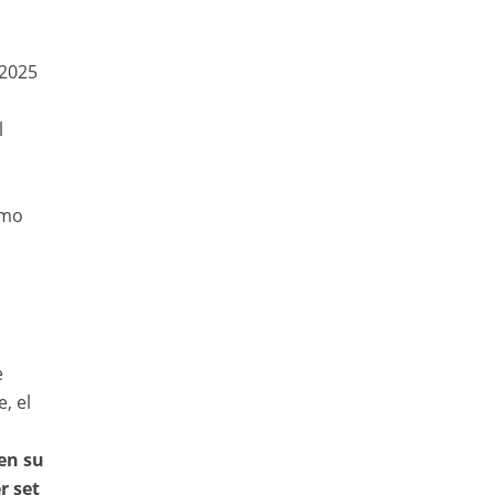
 2025
l
omo
e
, el
en su
r set