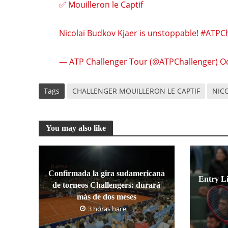
✅ Mouilleron le Captif
Nicolai Budkov Kjaer is unstoppable!
#ATPCh
— ATP Challenger Tour (@ATPChallenger)
Oc
Tags
CHALLENGER MOUILLERON LE CAPTIF
NIC
You may also like
Confirmada la gira sudamericana
Entry L
de torneos Challengers: durará
más de dos meses
3 horas hace