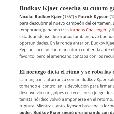
Budkov Kjaer cosecha su cuarto g
Nicolai Budkov Kjaer
(155°) y
Patrick Kypson
(1
para descubrir al nuevo campeón del certamen. El
temporada, ganando tres
torneos Challenger
, y 
estadounidense de 25 años también tuvo buenos
oportunidades. En la ronda anterior, Budkov Kjae
Kypson sacó adelante una dura contienda ante el
favorito, pero el americano contaba con los recur
El noruego dicta el ritmo y se roba las 
La manga inicial arrancó con un Budkov Kjaer sóli
tomando el control en la devolución para firmar 
desenvolvió con golpes certeros en su juego de sa
tenista nórdico volvió a imponerse en el retorno
ruptura. Mientras tanto, Kypson buscaba la forma
poder, Budkov Kjaer siguió presionando con de