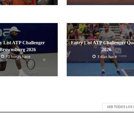
y List ATP Challenger
Entry List ATP Challenger Qu
Brownsburg 2026
2026
10 horas hace
3 días hace
VER TODOS LOS