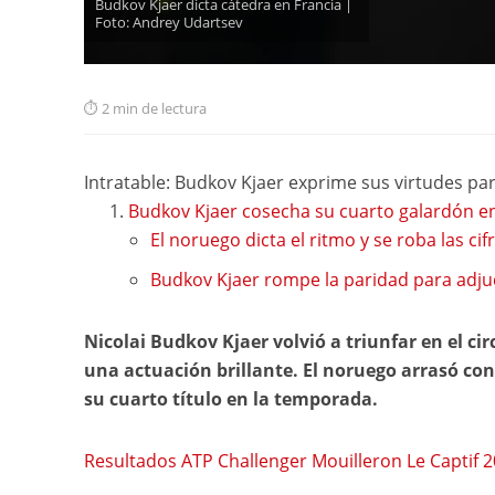
Budkov Kjaer dicta cátedra en Francia |
Foto: Andrey Udartsev
2 min de lectura
Intratable: Budkov Kjaer exprime sus virtudes p
Budkov Kjaer cosecha su cuarto galardón e
El noruego dicta el ritmo y se roba las cif
Budkov Kjaer rompe la paridad para adjud
Nicolai Budkov Kjaer volvió a triunfar en el cir
una actuación brillante. El noruego arrasó con
su cuarto título en la temporada.
Resultados ATP Challenger Mouilleron Le Captif 