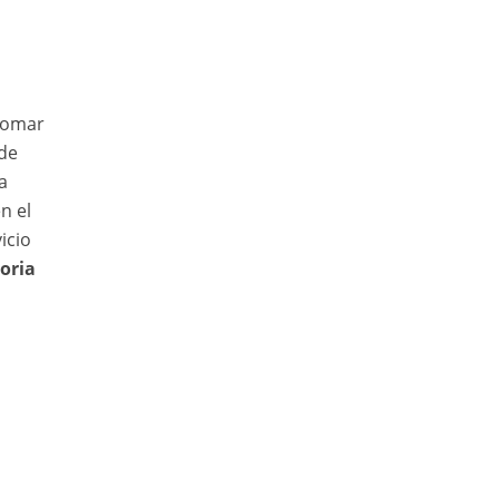
 tomar
 de
a
n el
icio
oria