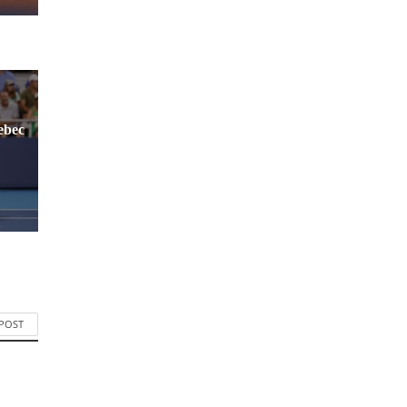
ebec
 POST