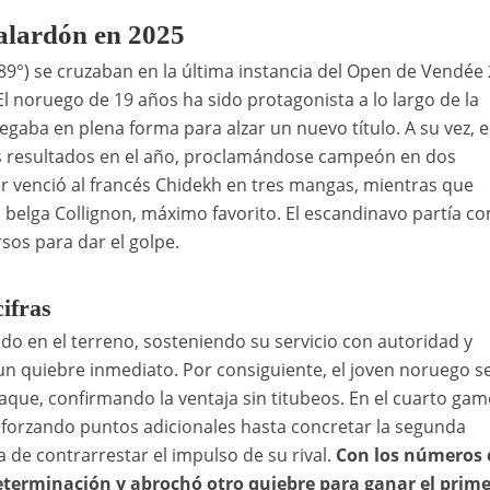
alardón en 2025
89°) se cruzaban en la última instancia del Open de Vendée
 noruego de 19 años ha sido protagonista a lo largo de la
llegaba en plena forma para alzar un nuevo título. A su vez, e
 resultados en el año, proclamándose campeón en dos
r venció al francés Chidekh en tres mangas, mientras que
 belga Collignon, máximo favorito. El escandinavo partía c
sos para dar el golpe.
cifras
do en el terreno, sosteniendo su servicio con autoridad y
un quiebre inmediato. Por consiguiente, el joven noruego s
que, confirmando la ventaja sin titubeos. En el cuarto game
, forzando puntos adicionales hasta concretar la segunda
 de contrarrestar el impulso de su rival.
Con los números 
terminación y abrochó otro quiebre para ganar el prime