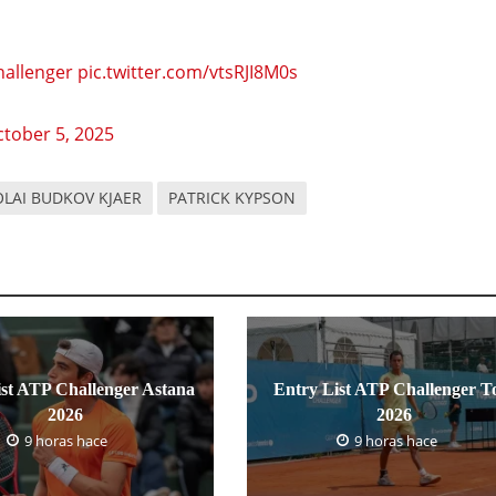
allenger
pic.twitter.com/vtsRJI8M0s
tober 5, 2025
OLAI BUDKOV KJAER
PATRICK KYPSON
ist ATP Challenger Astana
Entry List ATP Challenger T
2026
2026
9 horas hace
9 horas hace