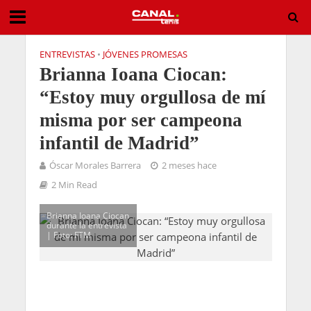
ENTREVISTAS
•
JÓVENES PROMESAS
Brianna Ioana Ciocan:
“Estoy muy orgullosa de mí
misma por ser campeona
infantil de Madrid”
Óscar Morales Barrera
2 meses hace
2 Min Read
Brianna Ioana Ciocan
durante la entrevista
| Foto: FTM