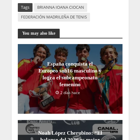
Tags
BRIANNA IOANA CIOCAN
FEDERACIÓN MADRILEÑA DE TENIS
You may also like
España conquista el
Europeo sub16 masculino y
logra el subcampeonato
femenino
2 días hace
Noah López Cherubino: “El
balance del 2026 es mejor