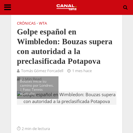
CRÓNICAS
•
WTA
Golpe español en
Wimbledon: Bouzas supera
con autoridad a la
preclasificada Potapova
Tomás Gómez Forcadell
1 mes hace
2 Min Read
Bouzas inicia su
camino por Londres.
| Foto: Tennis
Australia
2 min de lectura