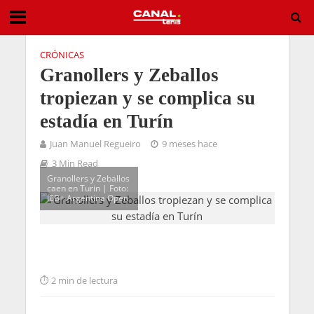
CRÓNICAS
Granollers y Zeballos
tropiezan y se complica su
estadía en Turín
Juan Manuel Regueiro
9 meses hace
3 Min Read
Granollers y Zeballos
caen en Turin | Foto:
IEB+ Argentina Open
2 min de lectura