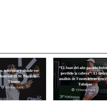
“El Joao del año pasado hubi
o, televisión y dónde ver
perdido la cabeza”: El since
ntreal 2026: Popyrin –
análisis de Fonseca tras vence
Tirante
Tsitsipas
6 horas hace
13 horas hace