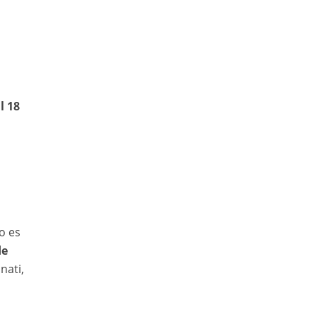
l 18
o es
de
nati,