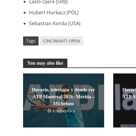
Laslo Djere (SRB)
Hubert Hurkacz (POL)
Sebastian Korda (USA)
Tags
CINCINNATI OPEN
You may also like
Horario, televisión y dónde ver
Horari
ATP Montreal 2026: Mérida –
ATP Mo
Michelsen
6 horas hace