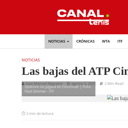
NOTICIAS
CRÓNICAS
WTA
ITF
NOTICIAS
Las bajas del ATP Ci
Juan Manuel Regueiro
agosto 5, 2025
2 Min Read
Djokovic no jugará en Cincinnati | Foto:
Paul Zimmer - ITF
2 min de lectura