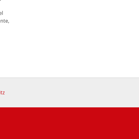
el
nte,
itz