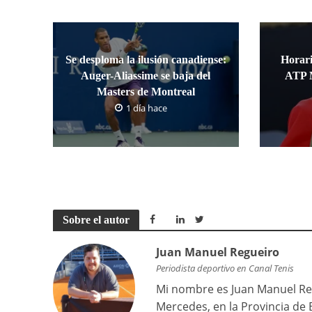
Se desploma la ilusión canadiense:
Horari
Auger-Aliassime se baja del
ATP M
Masters de Montreal
1 día hace
Sobre el autor
Juan Manuel Regueiro
Periodista deportivo en Canal Tenis
Mi nombre es Juan Manuel Reg
Mercedes, en la Provincia de 