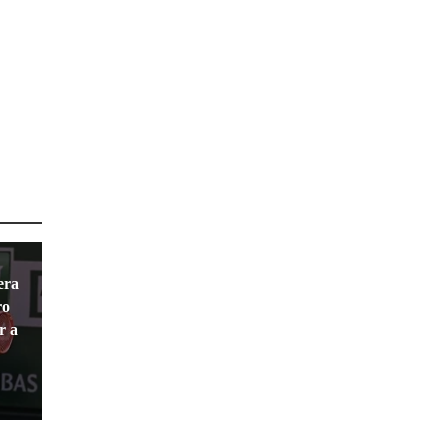
era
ro
r a