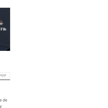
er
Fils
 POST
e de
y