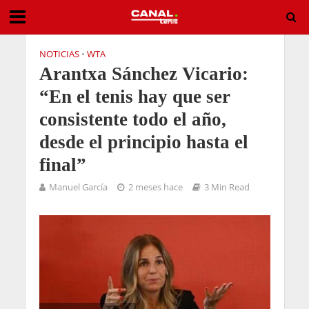
NOTICIAS
•
WTA
Arantxa Sánchez Vicario:
“En el tenis hay que ser
consistente todo el año,
desde el principio hasta el
final”
Manuel García
2 meses hace
3 Min Read