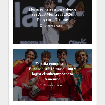
Horario, televisión y dónde
ver ATP Montreal 2026:
Popyrin – Tirante
19 horas hace
España conquista el
Europeo sub16 masculino y
logra el subcampeonato
femenino
22 horas hace